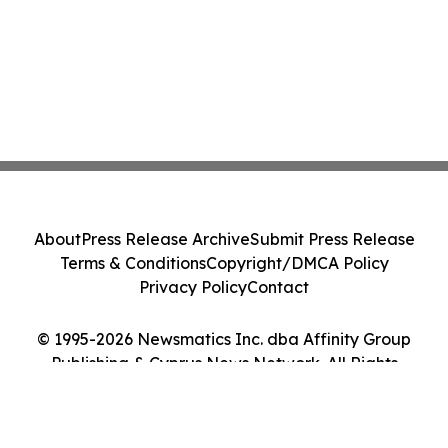
About
Press Release Archive
Submit Press Release
Terms & Conditions
Copyright/DMCA Policy
Privacy Policy
Contact
© 1995-2026 Newsmatics Inc. dba Affinity Group
Publishing & Cyprus News Network. All Rights
Reserved.
Cookie Settings / Your Privacy Choices